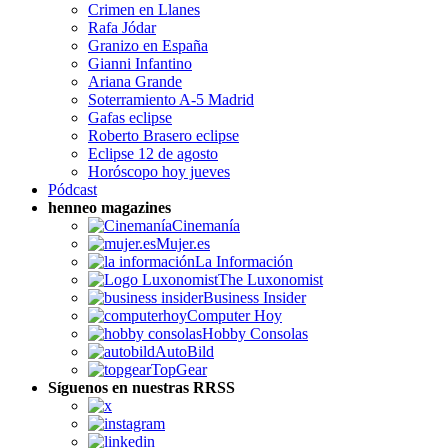
Crimen en Llanes
Rafa Jódar
Granizo en España
Gianni Infantino
Ariana Grande
Soterramiento A-5 Madrid
Gafas eclipse
Roberto Brasero eclipse
Eclipse 12 de agosto
Horóscopo hoy jueves
Pódcast
henneo magazines
Cinemanía
Mujer.es
La Información
The Luxonomist
Business Insider
Computer Hoy
Hobby Consolas
AutoBild
TopGear
Síguenos en nuestras RRSS