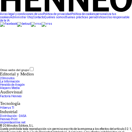
Aviso legal y condiciones de uso
Política de privacidad
Política de cookies
personaliza tus
cookies
Administrar Utiq
Contacto
Quiénes somos
Buenas prácticas periodísticas
Uso responsable
de la IA
Otras webs del grupo
Editorial y Medios
20minutos
La Información
Heraldo de Aragón
Alayans Media
Audiovisual
Factoría Henneo
Tecnología
Hiberus TI
Industrial
Distribución - DASA
Henneo Print
imprentaonline.net
© 20 Minutos Editora, S.L.
Queda prohibida toda reproducción sin permiso escrito de la empresa a los efectos del artículo 32.1,