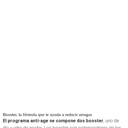
Booster, la fórmula que te ayuda a reducir arrugas
El programa anti-age se compone dos booster
, uno de
día y otro de noche. Los booster son potenciadores de los