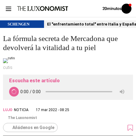
Volver
Iniciar
a
sesión
20MINUTOS.ES
SCHENGEN
El "enfrentamiento total" entre Italia y Españ
La fórmula secreta de Mercadona que
devolverá la vitalidad a tu piel
cutis
Escucha este artículo
LUJO
NOTICIA
17 mar 2022 - 08:25
The Luxonomist
Añádenos en Google