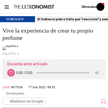
Volver
Iniciar
a
sesión
20MINUTOS.ES
SCHENGEN
El Gobierno pide a Italia que "reaccione" y as
Vive la experiencia de crear tu propio
perfume
AquaFlor a
Escucha este artículo
LUJO
NOTICIA
17 mar 2022 - 08:33
Eva Revuelta
Añádenos en Google