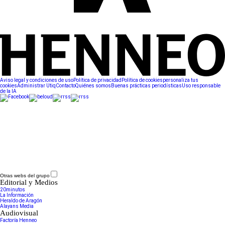
Aviso legal y condiciones de uso
Política de privacidad
Política de cookies
personaliza tus
cookies
Administrar Utiq
Contacto
Quiénes somos
Buenas prácticas periodísticas
Uso responsable
de la IA
Otras webs del grupo
Editorial y Medios
20minutos
La Información
Heraldo de Aragón
Alayans Media
Audiovisual
Factoría Henneo