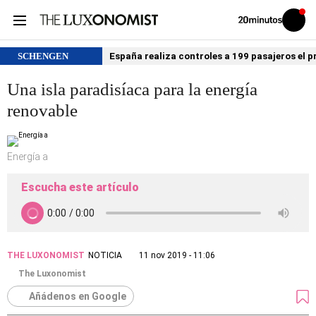
Volver
Iniciar
a
sesión
20MINUTOS.ES
SCHENGEN
España realiza controles a 199 pasajeros el p
Una isla paradisíaca para la energía
renovable
Energía a
Escucha este artículo
THE LUXONOMIST
NOTICIA
11 nov 2019 - 11:06
The Luxonomist
Añádenos en Google