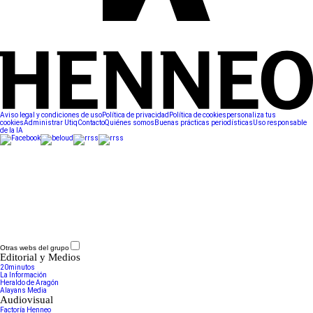
Aviso legal y condiciones de uso
Política de privacidad
Política de cookies
personaliza tus
cookies
Administrar Utiq
Contacto
Quiénes somos
Buenas prácticas periodísticas
Uso responsable
de la IA
Otras webs del grupo
Editorial y Medios
20minutos
La Información
Heraldo de Aragón
Alayans Media
Audiovisual
Factoría Henneo