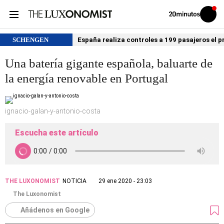
Volver
Iniciar
a
sesión
20MINUTOS.ES
SCHENGEN
España realiza controles a 199 pasajeros el p
Una batería gigante española, baluarte de
la energía renovable en Portugal
ignacio-galan-y-antonio-costa
Escucha este artículo
THE LUXONOMIST
NOTICIA
29 ene 2020 - 23:03
The Luxonomist
Añádenos en Google