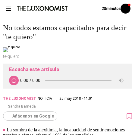
Volver
Iniciar
a
sesión
20MINUTOS.ES
No todos estamos capacitados para decir
"te quiero"
te-quiero
Escucha este artículo
THE LUXONOMIST
NOTICIA
25 may 2018 - 11:01
Sandra Barneda
Añádenos en Google
La sombra de la alexitimia, la incapacidad de sentir emociones