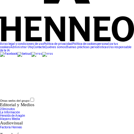
Aviso legal y condiciones de uso
Política de privacidad
Política de cookies
personaliza tus
cookies
Administrar Utiq
Contacto
Quiénes somos
Buenas prácticas periodísticas
Uso responsable
de la IA
Otras webs del grupo
Editorial y Medios
20minutos
La Información
Heraldo de Aragón
Alayans Media
Audiovisual
Factoría Henneo