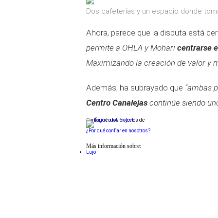
Dos cafeterías y un espacio donde toma
Ahora, parece que la disputa está c
permite a OHLA y Mohari
centrarse e
Maximizando la creación de valor y me
Además, ha subrayado que
“ambas pa
Centro Canalejas
continúe siendo uno
Conforme a los criterios de
¿Por qué confiar en nosotros?
Más información sobre:
Lujo