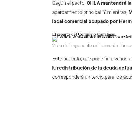
Según el pacto,
OHLA mantendrá la 
aparcamiento principal. Y mientras,
M
local comercial ocupado por Her
El reparto del Complejo Canalejas
Vista del imponente edificio entre las cal
Este acuerdo, que pone fin a varios 
la
redistribución de la deuda actua
corresponderá un tercio para los ac