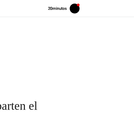
Volver
Iniciar
a
sesión
20MINUTOS.ES
arten el