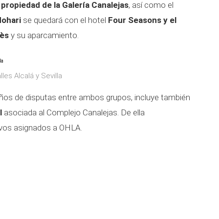
propiedad de la Galería Canalejas
, así como el
ohari
se quedará con el hotel
Four Seasons y el
mès
y su aparcamiento.
les Alcalá y Sevilla
años de disputas entre ambos grupos, incluye también
l
asociada al Complejo Canalejas. De ella
tivos asignados a OHLA.