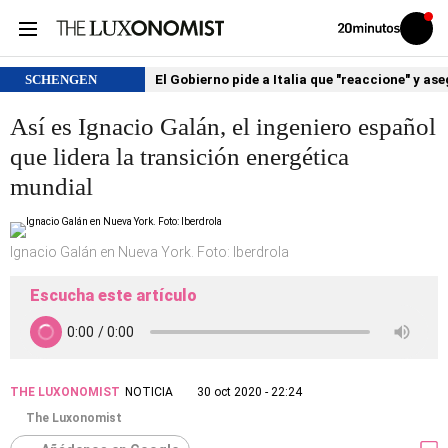
Volver
Iniciar
a
sesión
20MINUTOS.ES
SCHENGEN
El Gobierno pide a Italia que "reaccione" y as
Así es Ignacio Galán, el ingeniero español
que lidera la transición energética
mundial
Ignacio Galán en Nueva York. Foto: Iberdrola
Escucha este artículo
THE LUXONOMIST
NOTICIA
30 oct 2020 - 22:24
The Luxonomist