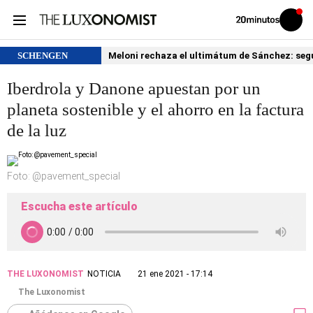
Volver
Iniciar
a
sesión
20MINUTOS.ES
SCHENGEN
Meloni rechaza el ultimátum de Sánchez: segu
Iberdrola y Danone apuestan por un
planeta sostenible y el ahorro en la factura
de la luz
Foto: @pavement_special
Escucha este artículo
THE LUXONOMIST
NOTICIA
21 ene 2021 - 17:14
The Luxonomist