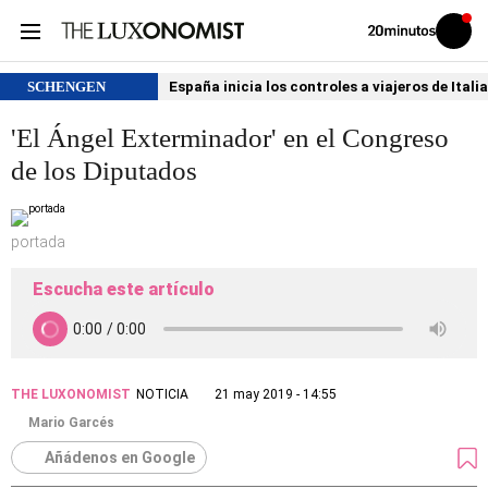
Volver
Iniciar
a
sesión
20MINUTOS.ES
SCHENGEN
España inicia los controles a viajeros de Itali
'El Ángel Exterminador' en el Congreso
de los Diputados
portada
Escucha este artículo
THE LUXONOMIST
NOTICIA
21 may 2019 - 14:55
Mario Garcés
Añádenos en Google