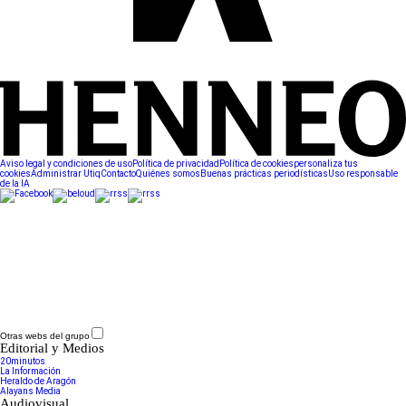
Aviso legal y condiciones de uso
Política de privacidad
Política de cookies
personaliza tus
cookies
Administrar Utiq
Contacto
Quiénes somos
Buenas prácticas periodísticas
Uso responsable
de la IA
Otras webs del grupo
Editorial y Medios
20minutos
La Información
Heraldo de Aragón
Alayans Media
Audiovisual