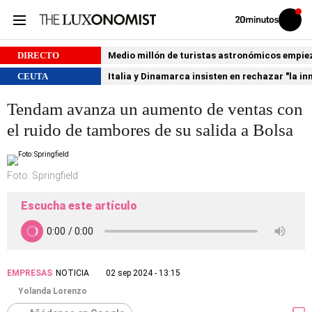
Volver
Iniciar
a
sesión
20MINUTOS.ES
DIRECTO
Medio millón de turistas astronómicos empiezan
CEUTA
Italia y Dinamarca insisten en rechazar "la i
Tendam avanza un aumento de ventas con
el ruido de tambores de su salida a Bolsa
Foto: Springfield
Escucha este artículo
EMPRESAS
NOTICIA
02 sep 2024 - 13:15
Yolanda Lorenzo