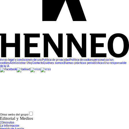
Aviso legal y condiciones de uso
Política de privacidad
Política de cookies
personaliza tus
cookies
Administrar Utiq
Contacto
Quiénes somos
Buenas prácticas periodísticas
Uso responsable
de la IA
Otras webs del grupo
Editorial y Medios
20minutos
La Información
Heraldo de Aragón