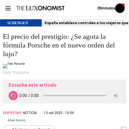
Volver
Iniciar
a
sesión
20MINUTOS.ES
SCHENGEN
España establece controles a los viajeros que 
El precio del prestigio: ¿Se agota la
fórmula Porsche en el nuevo orden del
lujo?
Foto: Porsche
Escucha este artículo
EMPRESAS
NOTICIA
13 oct 2025 - 10:09
Abel Amón