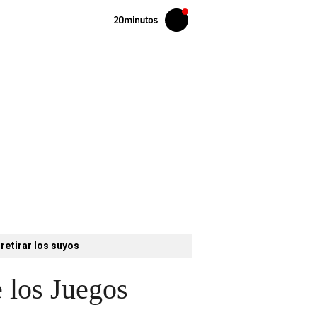
Volver
Iniciar
a
sesión
20MINUTOS.ES
retirar los suyos
 los Juegos