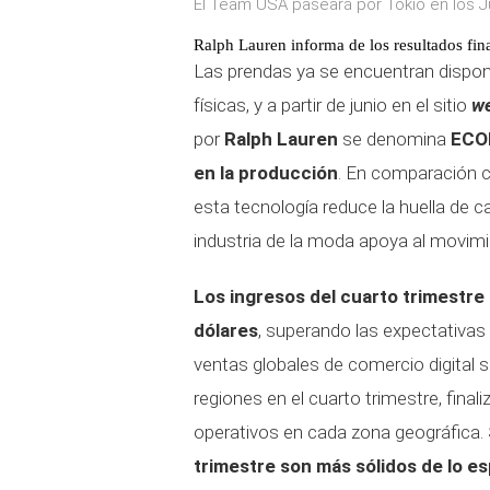
El Team USA paseará por Tokio en los J
Ralph Lauren informa de los resultados fina
Las prendas ya se encuentran dispon
físicas, y a partir de junio en el sitio
w
por
Ralph Lauren
se denomina
ECOF
en la producción
. En comparación co
esta tecnología reduce la huella de 
industria de la moda apoya al movimi
Los ingresos del cuarto trimestre
dólares
, superando las expectativas
ventas globales de comercio digital 
regiones en el cuarto trimestre, fina
operativos en cada zona geográfica.
trimestre son más sólidos de lo e