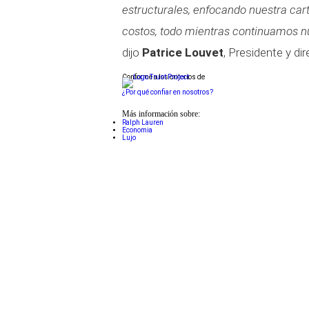
estructurales, enfocando nuestra car
costos, todo mientras continuamos nu
dijo
Patrice Louvet
, Presidente y dir
Conforme a los criterios de
¿Por qué confiar en nosotros?
Más información sobre:
Ralph Lauren
Economia
Lujo