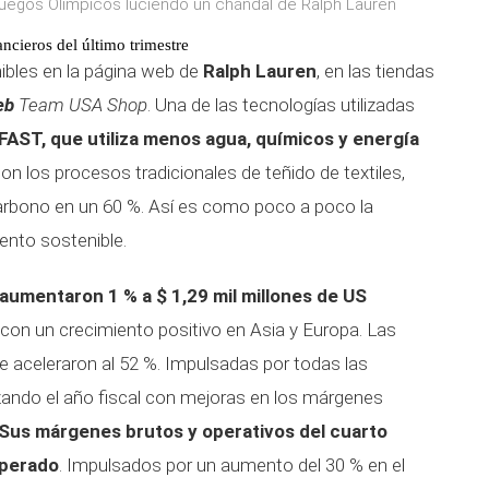
uegos Olímpicos luciendo un chándal de Ralph Lauren
ncieros del último trimestre
ibles en la página web de
Ralph Lauren
, en las tiendas
eb
Team USA Shop
. Una de las tecnologías utilizadas
AST, que utiliza menos agua, químicos y energía
n los procesos tradicionales de teñido de textiles,
carbono en un 60 %. Así es como poco a poco la
ento sostenible.
 aumentaron 1 % a $ 1,29 mil millones de US
 con un crecimiento positivo en Asia y Europa. Las
se aceleraron al 52 %. Impulsadas por todas las
lizando el año fiscal con mejoras en los márgenes
Sus márgenes brutos y operativos del cuarto
sperado
. Impulsados por un aumento del 30 % en el