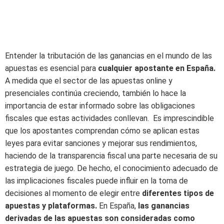
Entender la tributación de las ganancias en el mundo de las
apuestas es esencial para
cualquier apostante en España.
A medida que el sector de las apuestas online y
presenciales continúa creciendo, también lo hace la
importancia de estar informado sobre las obligaciones
fiscales que estas actividades conllevan. Es imprescindible
que los apostantes comprendan cómo se aplican estas
leyes para evitar sanciones y mejorar sus rendimientos,
haciendo de la transparencia fiscal una parte necesaria de su
estrategia de juego. De hecho, el conocimiento adecuado de
las implicaciones fiscales puede influir en la toma de
decisiones al momento de elegir entre
diferentes tipos de
apuestas y plataformas.
En España,
las ganancias
derivadas de las apuestas son consideradas como