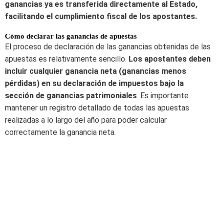
ganancias ya es transferida directamente al Estado,
facilitando el cumplimiento fiscal de los apostantes.
Cómo declarar las ganancias de apuestas
El proceso de declaración de las ganancias obtenidas de las
apuestas es relativamente sencillo.
Los apostantes deben
incluir cualquier ganancia neta (ganancias menos
pérdidas) en su declaración de impuestos bajo la
sección de ganancias patrimoniales
. Es importante
mantener un registro detallado de todas las apuestas
realizadas a lo largo del año para poder calcular
correctamente la ganancia neta.