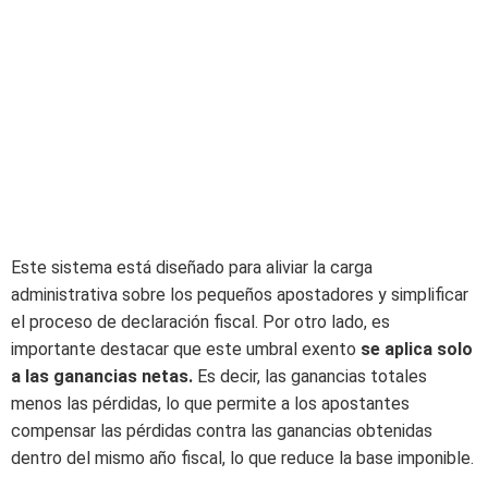
Este sistema está diseñado para aliviar la carga
administrativa sobre los pequeños apostadores y simplificar
el proceso de declaración fiscal. Por otro lado, es
importante destacar que este umbral exento
se aplica solo
a las ganancias netas.
Es decir, las ganancias totales
menos las pérdidas, lo que permite a los apostantes
compensar las pérdidas contra las ganancias obtenidas
dentro del mismo año fiscal, lo que reduce la base imponible.