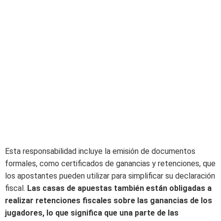
Esta responsabilidad incluye la emisión de documentos
formales, como certificados de ganancias y retenciones, que
los apostantes pueden utilizar para simplificar su declaración
fiscal.
Las casas de apuestas también están obligadas a
realizar retenciones fiscales sobre las ganancias de los
jugadores, lo que significa que una parte de las