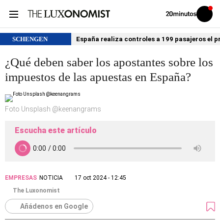
Volver
Iniciar
a
sesión
20MINUTOS.ES
SCHENGEN
España realiza controles a 199 pasajeros el p
¿Qué deben saber los apostantes sobre los
impuestos de las apuestas en España?
Foto Unsplash @keenangrams
Escucha este artículo
EMPRESAS
NOTICIA
17 oct 2024 - 12:45
The Luxonomist
Añádenos en Google