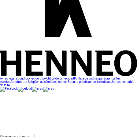
Aviso legal y condiciones de uso
Política de privacidad
Política de cookies
personaliza tus
cookies
Administrar Utiq
Contacto
Quiénes somos
Buenas prácticas periodísticas
Uso responsable
de la IA
Otras webs del grupo