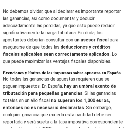
No debemos olvidar, que al declarar es importante reportar
las ganancias, así como documentar y deducir
adecuadamente las pérdidas, ya que esto puede reducir
significativamente la carga tributaria. Sin duda, los
apostantes deberían consultar con
un asesor fiscal
para
asegurarse de que todas las
deducciones y créditos
fiscales aplicables sean correctamente aplicados.
Lo
que puede maximizar las ventajas fiscales disponibles.
Exenciones y límites de los impuestos sobre apuestas en España
No todas las ganancias de apuestas requieren que se
paguen impuestos. En España,
hay un umbral exento de
tributación para pequeñas ganancias
. Si las ganancias
totales en un año fiscal
no superan los 1,000 euros,
entonces no es necesario declararlas
. Sin embargo,
cualquier ganancia que exceda esta cantidad debe ser
reportada y será sujeta a la tasa impositiva correspondiente