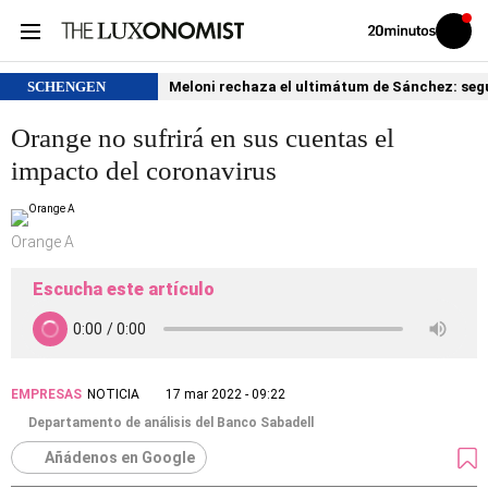
Volver
Iniciar
a
sesión
20MINUTOS.ES
SCHENGEN
Meloni rechaza el ultimátum de Sánchez: segu
Orange no sufrirá en sus cuentas el
impacto del coronavirus
Orange A
Escucha este artículo
EMPRESAS
NOTICIA
17 mar 2022 - 09:22
Departamento de análisis del Banco Sabadell
Añádenos en Google