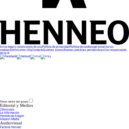
Aviso legal y condiciones de uso
Política de privacidad
Política de cookies
personaliza tus
cookies
Administrar Utiq
Contacto
Quiénes somos
Buenas prácticas periodísticas
Uso responsable
de la IA
Otras webs del grupo
Editorial y Medios
20minutos
La Información
Heraldo de Aragón
Alayans Media
Audiovisual
Factoría Henneo