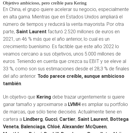
Objetivo ambicioso, pero creíble para Kering
En China, el grupo quiere acelerar su negocio, especialmente
en alta gama. Mientras que en Estados Unidos ampliará el
número de tiempos y reducirá la venta mayorista. Por otra
parte,
Saint Laurent
facturó 2.520 millones de euros en
2021, un 46 % más que el año anterior, lo cual es un
crecimiento buenísimo. Es factible que este año 2022 lo
veamos cercano a sus objetivos, unos 5.000 millones de
euros. Teniendo en cuenta que crezca su EBIT y se eleve al
33 %, como son sus estimaciones desde el 28,3 % de finales
del año anterior.
Todo parece creíble, aunque ambicioso
también
.
Un objetivo que
Kering
debe trazar urgentemente si quiere
ganar tamaño y aproximarse a
LVMH
es ampliar su portfolio
de marcas, que sólo tiene dieciséis. Actualmente tiene en
cartera a
Lindberg
,
Gucci
,
Cartier
,
Saint Laurent
,
Bottega
Veneta
,
Balenciaga
,
Chloé
,
Alexander McQueen
,