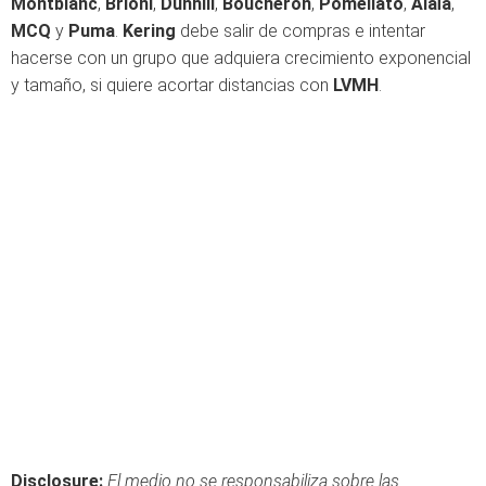
Montblanc
,
Brioni
,
Dunhill
,
Boucheron
,
Pomellato
,
Alaïa
,
MCQ
y
Puma
.
Kering
debe salir de compras e intentar
hacerse con un grupo que adquiera crecimiento exponencial
y tamaño, si quiere acortar distancias con
LVMH
.
Disclosure:
El medio no se responsabiliza sobre las