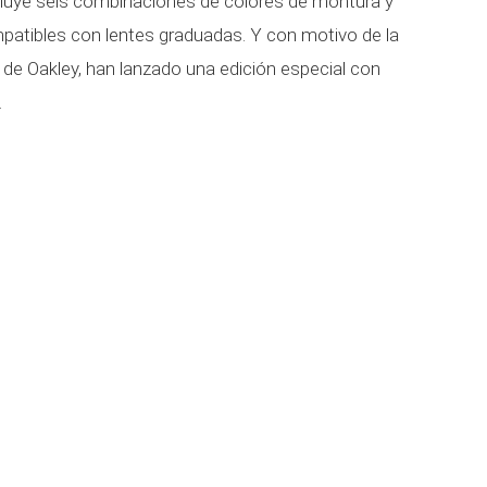
luye seis combinaciones de colores de montura y
patibles con lentes graduadas. Y con motivo de la
 de Oakley, han lanzado una edición especial con
.