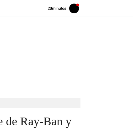
Volver
Iniciar
a
sesión
20MINUTOS.ES
te de Ray-Ban y