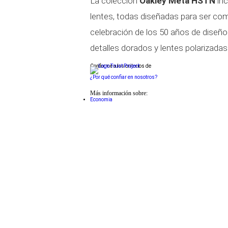
La colección
Oakley Meta HSTN
inc
lentes, todas diseñadas para ser com
celebración de los 50 años de diseño
detalles dorados y lentes polarizadas
Conforme a los criterios de
¿Por qué confiar en nosotros?
Más información sobre:
Economia