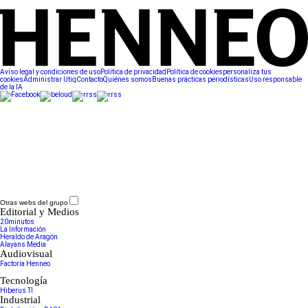
Aviso legal y condiciones de uso
Política de privacidad
Política de cookies
personaliza tus
cookies
Administrar Utiq
Contacto
Quiénes somos
Buenas prácticas periodísticas
Uso responsable
de la IA
Otras webs del grupo
Editorial y Medios
20minutos
La Información
Heraldo de Aragón
Alayans Media
Audiovisual
Factoría Henneo
Tecnología
Hiberus TI
Industrial