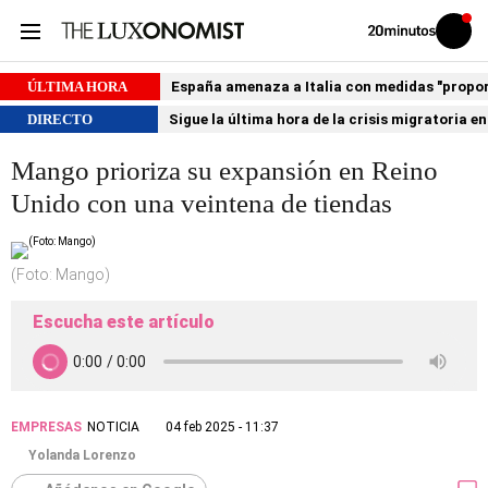
Volver
Iniciar
a
sesión
20MINUTOS.ES
ÚLTIMA HORA
España amenaza a Italia con medidas "proporci
DIRECTO
Sigue la última hora de la crisis migratoria e
Mango prioriza su expansión en Reino
Unido con una veintena de tiendas
(Foto: Mango)
Escucha este artículo
EMPRESAS
NOTICIA
04 feb 2025 - 11:37
Yolanda Lorenzo