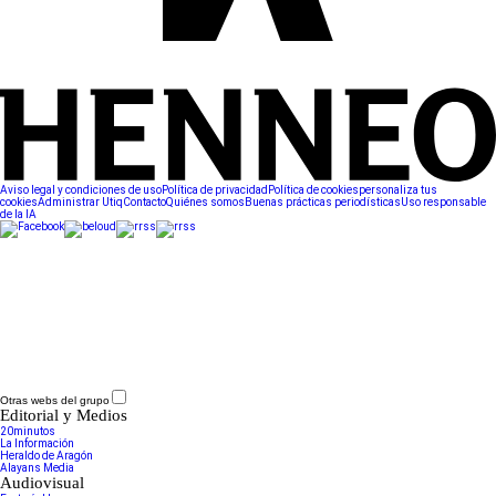
Aviso legal y condiciones de uso
Política de privacidad
Política de cookies
personaliza tus
cookies
Administrar Utiq
Contacto
Quiénes somos
Buenas prácticas periodísticas
Uso responsable
de la IA
Otras webs del grupo
Editorial y Medios
20minutos
La Información
Heraldo de Aragón
Alayans Media
Audiovisual