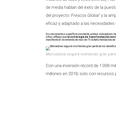
de media hablan del éxito de la pues
del proyecto
'Frescos Global'
y la amp
eficaz y adaptado a las necesidades 
En crecimiento a superficie constante, ambos indicadores h
cifras reflejan que
la estrategia de transformación inici
manifiesto el incremento de más de 75 tickets/tienda/día d
Mercadona seguirá invirtiendo gran part
Con una inversión récord de 1.008 mil
millones en 2018, solo con recursos 