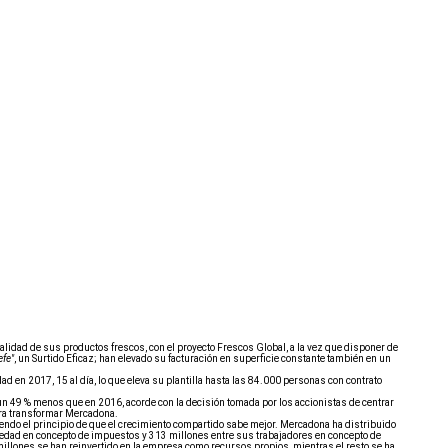
calidad de sus productos frescos, con el proyecto Frescos Global, a la vez que disponer de
efe"
, un Surtido Eficaz; han elevado su facturación en superficie constante también en un
d en 2017, 15 al día, lo que eleva su plantilla hasta las 84.000 personas con contrato
 un 49 % menos que en 2016, acorde con la decisión tomada por los accionistas de centrar
para transformar Mercadona.
iendo el principio de que el crecimiento compartido sabe mejor. Mercadona ha distribuido
Sociedad en concepto de impuestos y 313 millones entre sus trabajadores en concepto de
 millones se han reinvertido en la empresa como recursos propios, mientras el resto se ha