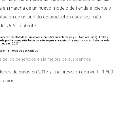
ta en marcha de un nuevo modelo de tienda eficiente y
liación de un surtido de productos cada vez más
del
'Jefe'
o cliente.
an experimentado la misma evolución (+6 % en facturación y +5 % en volumen). Ambas
ada por la compañía hace un año va por el camino trazado
como también pone de
e media en 2017.
e de los beneficios en la mejora de sus centros
lones de euros en 2017 y una previsión de invertir 1.500
propios.