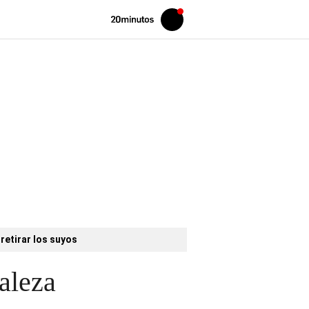
Volver
Iniciar
a
sesión
20MINUTOS.ES
retirar los suyos
aleza