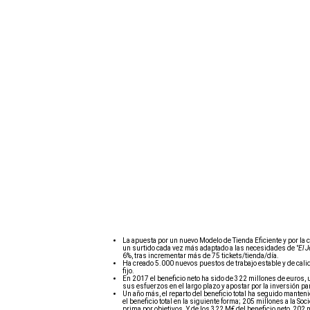
La apuesta por un nuevo Modelo de Tienda Eficiente y por la 
un surtido cada vez más adaptado a las necesidades de
"El J
6%, tras incrementar más de 75 tickets/tienda/día.
Ha creado 5.000 nuevos puestos de trabajo estable y de calida
fijo.
En 2017 el beneficio neto ha sido de 322 millones de euros,
sus esfuerzos en el largo plazo y apostar por la inversión 
Un año más, el reparto del beneficio total ha seguido manten
el beneficio total en la siguiente forma; 205 millones a la 
prima por objetivos. Y de los 322 M€ del beneficio neto, 202