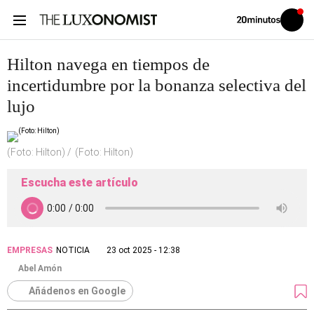
Volver
Iniciar
a
sesión
20MINUTOS.ES
Hilton navega en tiempos de
incertidumbre por la bonanza selectiva del
lujo
(Foto: Hilton)
(Foto: Hilton)
Escucha este artículo
EMPRESAS
NOTICIA
23 oct 2025 - 12:38
Abel Amón
Añádenos en Google