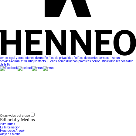
Aviso legal y condiciones de uso
Política de privacidad
Política de cookies
personaliza tus
cookies
Administrar Utiq
Contacto
Quiénes somos
Buenas prácticas periodísticas
Uso responsable
de la IA
Otras webs del grupo
Editorial y Medios
20minutos
La Información
Heraldo de Aragón
Alayans Media