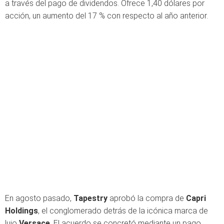
a través del pago de dividendos. Ofrece 1,40 dólares por
acción, un aumento del 17 % con respecto al año anterior.
En agosto pasado,
Tapestry
aprobó la compra de
Capri
Holdings
, el conglomerado detrás de la icónica marca de
lujo
Versace
. El acuerdo se concretó mediante un pago