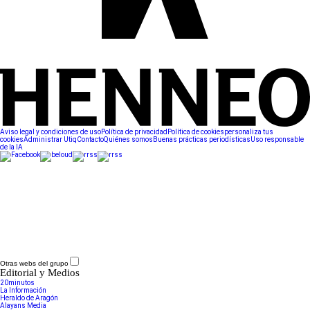
Aviso legal y condiciones de uso
Política de privacidad
Política de cookies
personaliza tus
cookies
Administrar Utiq
Contacto
Quiénes somos
Buenas prácticas periodísticas
Uso responsable
de la IA
Otras webs del grupo
Editorial y Medios
20minutos
La Información
Heraldo de Aragón
Alayans Media