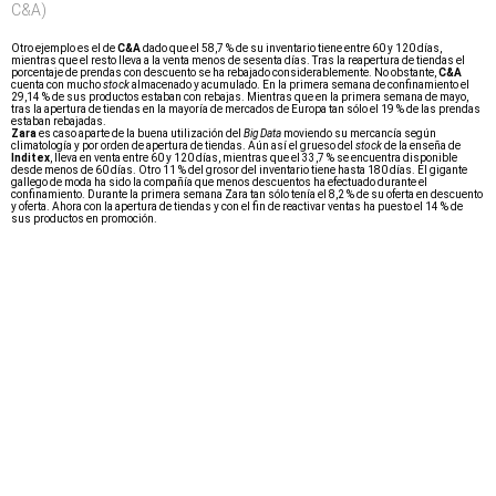
C&A)
Otro ejemplo es el de
C&A
dado que el 58,7 % de su inventario tiene entre 60 y 120 días,
mientras que el resto lleva a la venta menos de sesenta días. Tras la reapertura de tiendas el
porcentaje de prendas con descuento se ha rebajado considerablemente. No obstante,
C&A
cuenta con mucho
stock
almacenado y acumulado. En la primera semana de confinamiento el
29,14 % de sus productos estaban con rebajas. Mientras que en la primera semana de mayo,
tras la apertura de tiendas en la mayoría de mercados de Europa tan sólo el 19 % de las prendas
estaban rebajadas.
Zara
es caso aparte de la buena utilización del
Big Data
moviendo su mercancía según
climatología y por orden de apertura de tiendas. Aún así el grueso del
stock
de la enseña de
Inditex
, lleva en venta entre 60 y 120 días, mientras que el 33,7 % se encuentra disponible
desde menos de 60 días. Otro 11 % del grosor del inventario tiene hasta 180 días. El gigante
gallego de moda ha sido la compañía que menos descuentos ha efectuado durante el
confinamiento. Durante la primera semana Zara tan sólo tenía el 8,2 % de su oferta en descuento
y oferta. Ahora con la apertura de tiendas y con el fin de reactivar ventas ha puesto el 14 % de
sus productos en promoción.