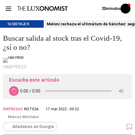
Volver
Iniciar
a
sesión
20MINUTOS.ES
SCHENGEN
Meloni rechaza el ultimátum de Sánchez: segu
Buscar salida al stock tras el Covid-19,
¿sí o no?
H&M PRESS
Escucha este artículo
EMPRESAS
NOTICIA
17 mar 2022 - 09:22
Marcos Mosteiro
Añádenos en Google