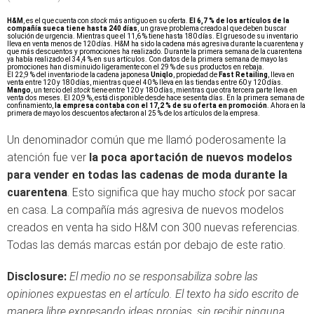
H&M
, es el que cuenta con
stock
más antiguo en su oferta.
El 6,7 % de los artículos de la
compañía sueca tiene hasta 240 días
, un grave problema creado al que deben buscar
solución de urgencia. Mientras que el 11,6 % tiene hasta 180 días. El grueso de su inventario
lleva en venta menos de 120 días. H&M ha sido la cadena más agresiva durante la cuarentena y
que más descuentos y promociones ha realizado. Durante la primera semana de la cuarentena
ya había realizado el 34,4 % en sus artículos. Con datos de la primera semana de mayo las
promociones han disminuido ligeramente con el 29 % de sus productos en rebaja.
El 22,9 % del inventario de la cadena japonesa
Uniqlo
, propiedad de
Fast Retailing
, lleva en
venta entre 120 y 180 días, mientras que el 40 % lleva en las tiendas entre 60 y 120 días.
Mango
, un tercio del
stock
tiene entre 120 y 180 días, mientras que otra tercera parte lleva en
venta dos meses. El 20,9 %, está disponible desde hace sesenta días. En la primera semana de
confinamiento,
la
empresa contaba con el 17,2 % de su oferta en promoción
. Ahora en la
primera de mayo los descuentos afectaron al 25 % de los artículos de la empresa.
Un denominador común que me llamó poderosamente la
atención fue ver
la poca aportación de nuevos modelos
para vender en todas las cadenas de moda durante la
cuarentena
. Esto significa que hay mucho
stock
por sacar
en casa. La compañía más agresiva de nuevos modelos
creados en venta ha sido H&M con 300 nuevas referencias.
Todas las demás marcas están por debajo de este ratio.
Disclosure:
El medio no se responsabiliza sobre las
opiniones expuestas en el artículo. El texto ha sido escrito de
manera libre expresando ideas propias, sin recibir ninguna