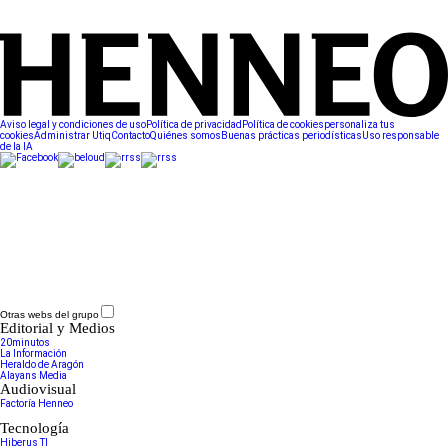
Aviso legal y condiciones de uso
Política de privacidad
Política de cookies
personaliza tus
cookies
Administrar Utiq
Contacto
Quiénes somos
Buenas prácticas periodísticas
Uso responsable
de la IA
Otras webs del grupo
Editorial y Medios
20minutos
La Información
Heraldo de Aragón
Alayans Media
Audiovisual
Factoría Henneo
Tecnología
Hiberus TI