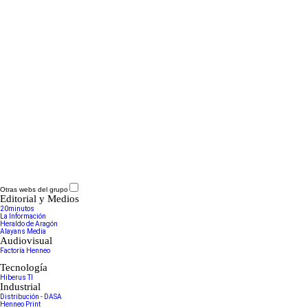
Otras webs del grupo
Editorial y Medios
20minutos
La Información
Heraldo de Aragón
Alayans Media
Audiovisual
Factoría Henneo
Tecnología
Hiberus TI
Industrial
Distribución - DASA
Henneo Print