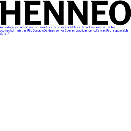
Aviso legal y condiciones de uso
Política de privacidad
Política de cookies
personaliza tus
cookies
Administrar Utiq
Contacto
Quiénes somos
Buenas prácticas periodísticas
Uso responsable
de la IA