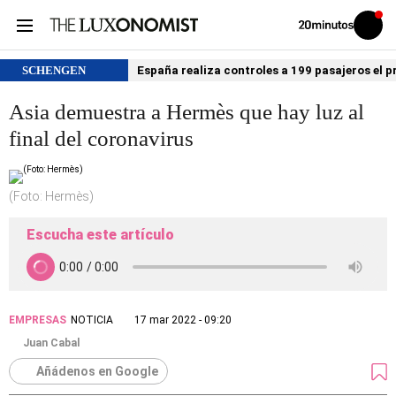
Volver
Iniciar
a
sesión
20MINUTOS.ES
SCHENGEN
España realiza controles a 199 pasajeros el p
Asia demuestra a Hermès que hay luz al
final del coronavirus
(Foto: Hermès)
Escucha este artículo
EMPRESAS
NOTICIA
17 mar 2022 - 09:20
Juan Cabal
Añádenos en Google