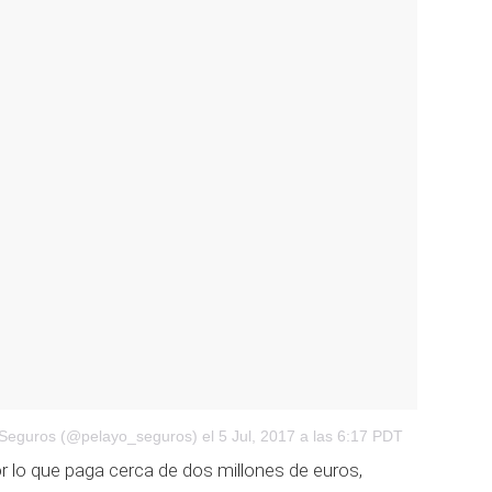
o Seguros (@pelayo_seguros)
el 5 Jul, 2017 a las 6:17 PDT
or lo que paga cerca de dos millones de euros,