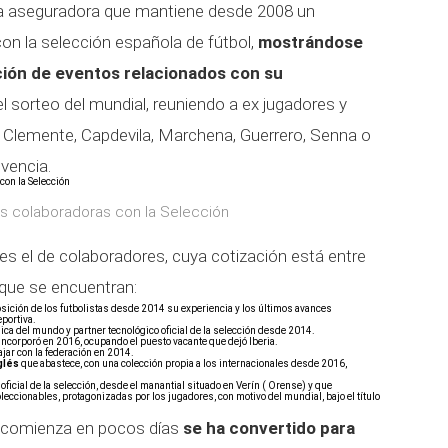
ía aseguradora que mantiene desde 2008 un
con la selección española de fútbol,
mostrándose
ción de eventos relacionados con su
l sorteo del mundial, reuniendo a ex jugadores y
Clemente, Capdevila, Marchena, Guerrero, Senna o
vencia.
as colaboradoras con la Selección
 es el de colaboradores, cuya cotización está entre
 que se encuentran:
osición de los futbolistas desde 2014 su experiencia y los últimos avances
eportiva.
ca del mundo y partner tecnológico oficial de la selección desde 2014.
 incorporó en 2016, ocupando el puesto vacante que dejó Iberia.
ar con la federación en 2014.
glés
que abastece, con una colección propia a los internacionales desde 2016,
oficial de la selección, desde el manantial situado en Verín ( Orense) y que
leccionables, protagonizadas por los jugadores, con motivo del mundial, bajo el título
e comienza en pocos días
se ha convertido para