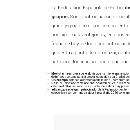
La Federación Española de Fútbol
di
grupos:
Socio patrocinador principal,
grado y grupo en el que se encuentr
posición más ventajosa y, en consec
fecha de hoy, de los once patrocinad
que está a punto de comenzar, cuatro
patrocinador principal, por lo que pag
Movistar
, la empresa de telefonía que mantiene una relació
de infraestructuras para la propia federación y La Ciudad d
Cruzcampo
, compañía cervecera que inició su compromiso 
Seat
, el único fabricante nacional de automóviles, que acab
celebra el 68 aniversario de su fundación, estará muy presen
adidas
, que es el gran patrocinador de la Federación, en té
categorías y con contrato en vigor hasta el año 2026 por el 