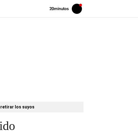
Volver
Iniciar
a
sesión
20MINUTOS.ES
retirar los suyos
dido