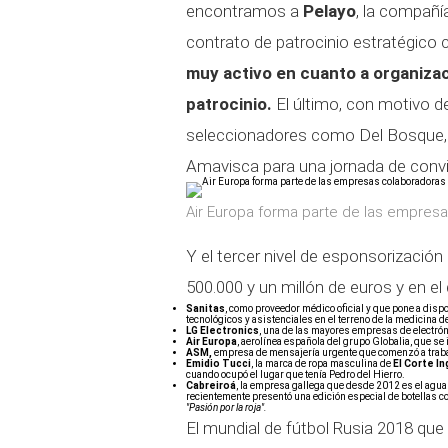
encontramos a
Pelayo
, la compañ
contrato de patrocinio estratégico 
muy activo en cuanto a organiza
patrocinio.
El último, con motivo de
seleccionadores como Del Bosque, 
Amavisca para una jornada de convi
Air Europa forma parte de las empres
Y el tercer nivel de esponsorización
500.000 y un millón de euros y en el
Sanitas
, como proveedor médico oficial y que pone a disp
tecnológicos y asistenciales en el terreno de la medicina d
LG Electronics
, una de las mayores empresas de electróni
Air Europa
, aerolínea española del grupo Globalia, que se
ASM,
empresa de mensajería urgente que comenzó a trabaj
Emidio Tucci
, la marca de ropa masculina de
El Corte In
cuando ocupó el lugar que tenía Pedro del Hierro.
Cabreiroá
, la empresa gallega que desde 2012 es el agua 
recientemente presentó una edición especial de botellas co
"Pasión por la roja".
El mundial de fútbol Rusia 2018 qu