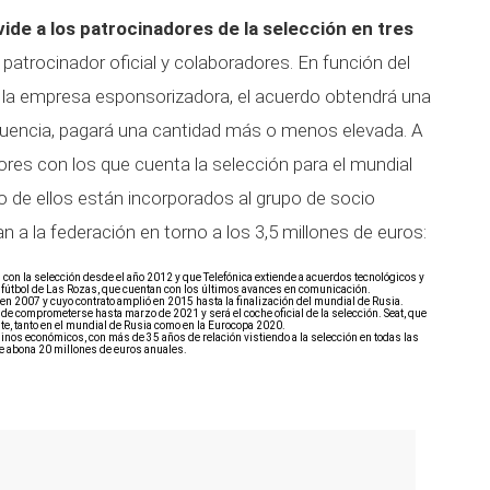
vide a los patrocinadores de la selección en tres
 patrocinador oficial y colaboradores. En función del
e la empresa esponsorizadora, el acuerdo obtendrá una
uencia, pagará una cantidad más o menos elevada. A
ores con los que cuenta la selección para el mundial
 de ellos están incorporados al grupo de socio
an a la federación en torno a los 3,5 millones de euros:
n con la selección desde el año 2012 y que Telefónica extiende a acuerdos tecnológicos y
el fútbol de Las Rozas, que cuentan con los últimos avances en comunicación.
en 2007 y cuyo contrato amplió en 2015 hasta la finalización del mundial de Rusia.
a de comprometerse hasta marzo de 2021 y será el coche oficial de la selección. Seat, que
te, tanto en el mundial de Rusia como en la Eurocopa 2020.
rminos económicos, con más de 35 años de relación vistiendo a la selección en todas las
que abona 20 millones de euros anuales.