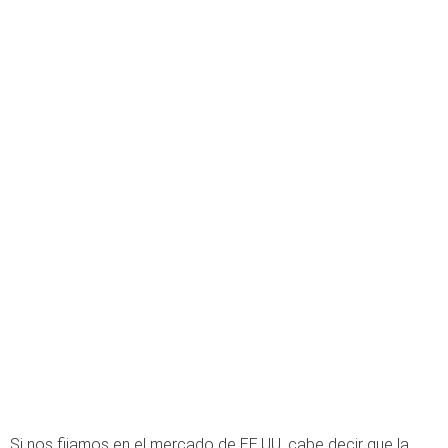
Si nos fijamos en el mercado de EE.UU, cabe decir que la