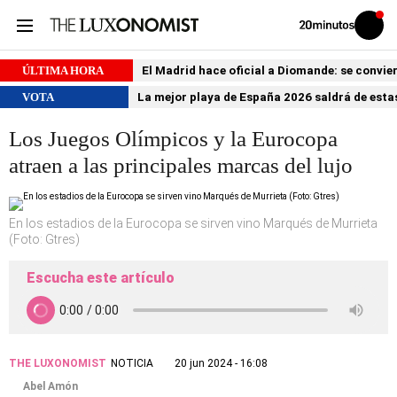
Volver
Iniciar
a
sesión
20MINUTOS.ES
ÚLTIMA HORA
El Madrid hace oficial a Diomande: se conviert
VOTA
La mejor playa de España 2026 saldrá de estas
Los Juegos Olímpicos y la Eurocopa
atraen a las principales marcas del lujo
En los estadios de la Eurocopa se sirven vino Marqués de Murrieta
(Foto: Gtres)
Escucha este artículo
THE LUXONOMIST
NOTICIA
20 jun 2024 - 16:08
Abel Amón