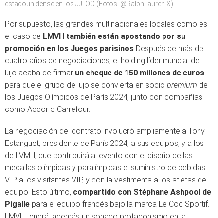
estadounidense en los JJ. OO (Fotos: @RalphLauren X)
Por supuesto, las grandes multinacionales locales como es
el caso de
LMVH también están apostando por su
promoción en los Juegos parisinos
Después de más de
cuatro años de negociaciones, el holding líder mundial del
lujo acaba de firmar
un cheque de 150 millones de euros
para que el grupo de lujo se convierta en socio
premium
de
los Juegos Olímpicos de París 2024, junto con compañías
como Accor o Carrefour.
La negociación del contrato involucró ampliamente a Tony
Estanguet, presidente de París 2024, a sus equipos, y a los
de LVMH, que contribuirá al evento con el diseño de las
medallas olímpicas y paralímpicas el suministro de bebidas
VIP a los visitantes VIP, y con la vestimenta a los atletas del
equipo. Esto último,
compartido con Stéphane Ashpool de
Pigalle
para el equipo francés bajo la marca Le Coq Sportif.
LMVH tendrá, además un sonado protagonismo en la