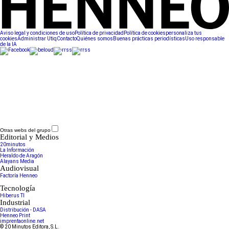
Aviso legal y condiciones de uso
Política de privacidad
Política de cookies
personaliza tus
cookies
Administrar Utiq
Contacto
Quiénes somos
Buenas prácticas periodísticas
Uso responsable
de la IA
Otras webs del grupo
Editorial y Medios
20minutos
La Información
Heraldo de Aragón
Alayans Media
Audiovisual
Factoría Henneo
Tecnología
Hiberus TI
Industrial
Distribución - DASA
Henneo Print
imprentaonline.net
© 20 Minutos Editora, S.L.