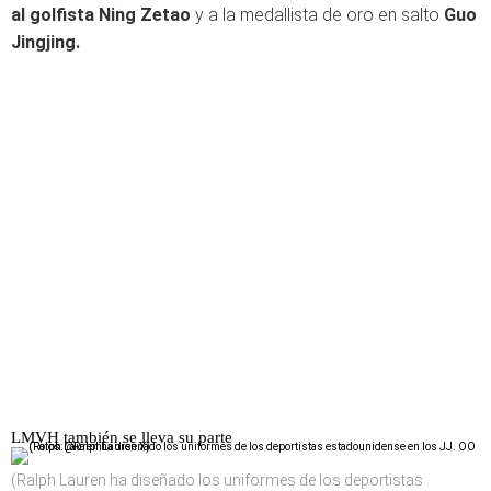
al golfista Ning Zetao
y a la medallista de oro en salto
Guo
Jingjing.
LMVH también se lleva su parte
(Ralph Lauren ha diseñado los uniformes de los deportistas