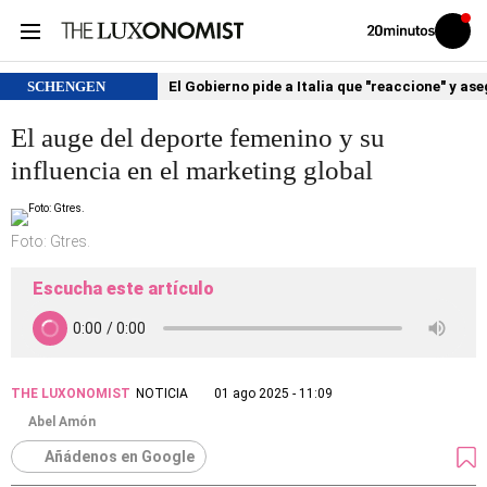
Volver
Iniciar
a
sesión
20MINUTOS.ES
SCHENGEN
El Gobierno pide a Italia que "reaccione" y as
El auge del deporte femenino y su
influencia en el marketing global
Foto: Gtres.
Escucha este artículo
THE LUXONOMIST
NOTICIA
01 ago 2025 - 11:09
Abel Amón
Añádenos en Google