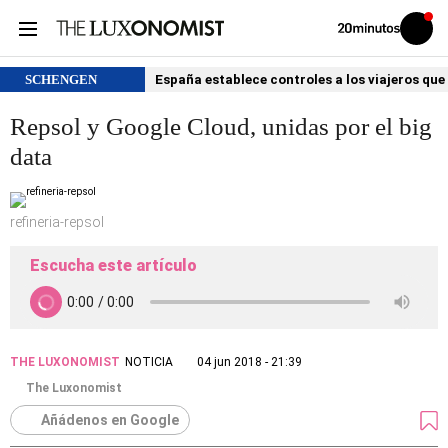
Volver
Iniciar
a
sesión
20MINUTOS.ES
SCHENGEN
España establece controles a los viajeros que 
Repsol y Google Cloud, unidas por el big
data
refineria-repsol
Escucha este artículo
THE LUXONOMIST
NOTICIA
04 jun 2018 - 21:39
The Luxonomist
Añádenos en Google