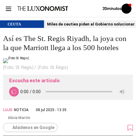
Volver
Iniciar
a
sesión
20MINUTOS.ES
CEUTA
Miles de ceutíes piden al Gobierno solucionar
Así es The St. Regis Riyadh, la joya con
la que Marriott llega a los 500 hoteles
(Foto: St. Regis)
(Foto: St. Regis)
Escucha este artículo
LUJO
NOTICIA
08 jul 2025 - 13:35
Alicia Martín
Añádenos en Google