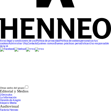
Aviso legal y condiciones de uso
Política de privacidad
Política de cookies
personaliza tus
cookies
Administrar Utiq
Contacto
Quiénes somos
Buenas prácticas periodísticas
Uso responsable
de la IA
Otras webs del grupo
Editorial y Medios
20minutos
La Información
Heraldo de Aragón
Alayans Media
Audiovisual
Factoría Henneo