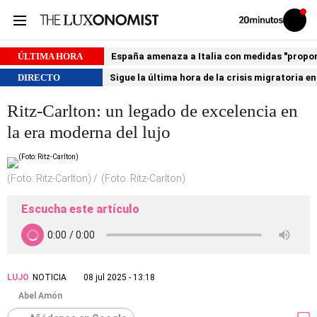
Volver
Iniciar
a
sesión
20MINUTOS.ES
ÚLTIMA HORA
España amenaza a Italia con medidas "proporci
DIRECTO
Sigue la última hora de la crisis migratoria e
Ritz-Carlton: un legado de excelencia en
la era moderna del lujo
(Foto: Ritz-Carlton)
(Foto: Ritz-Carlton)
Escucha este artículo
LUJO
NOTICIA
08 jul 2025 - 13:18
Abel Amón