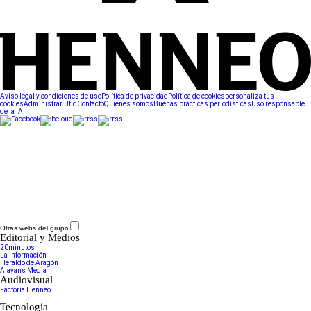
Aviso legal y condiciones de uso
Política de privacidad
Política de cookies
personaliza tus
cookies
Administrar Utiq
Contacto
Quiénes somos
Buenas prácticas periodísticas
Uso responsable
de la IA
Otras webs del grupo
Editorial y Medios
20minutos
La Información
Heraldo de Aragón
Alayans Media
Audiovisual
Factoría Henneo
Tecnología