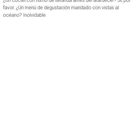
¿Un cóctel con humo de lavanda antes del atardecer? Sí, por
favor. ¿Un menú de degustación maridado con vistas al
océano? Inolvidable.