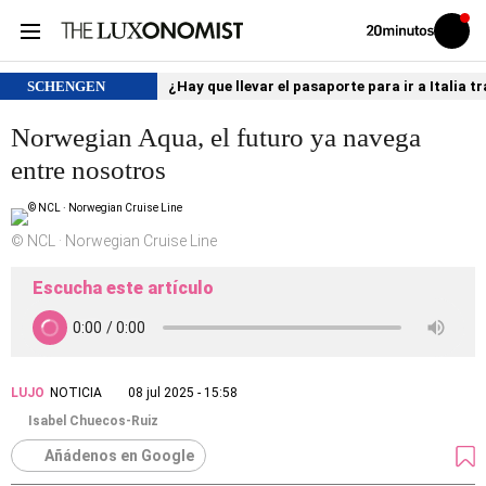
Volver
Iniciar
a
sesión
20MINUTOS.ES
SCHENGEN
¿Hay que llevar el pasaporte para ir a Italia
Norwegian Aqua, el futuro ya navega
entre nosotros
© NCL · Norwegian Cruise Line
Escucha este artículo
LUJO
NOTICIA
08 jul 2025 - 15:58
Isabel Chuecos-Ruiz
Añádenos en Google