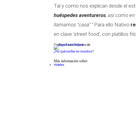
Tal y como nos explican desde el est
huéspedes aventureros
, así como en
llamamos "casa"."
Para ello Nativo
re
en clave 'street food', con platillos frí
Conforme a los criterios de
¿Por qué confiar en nosotros?
Más información sobre:
Hoteles