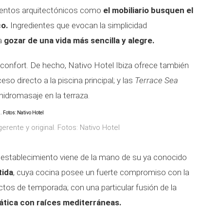
mentos arquitectónicos como
el mobiliario busquen el
co.
Ingredientes que evocan la simplicidad
 a
gozar de una vida más sencilla y alegre.
el confort. De hecho, Nativo Hotel Ibiza ofrece también
so directo a la piscina principal; y las
Terrace Sea
 hidromasaje en la terraza.
rente y original. Fotos: Nativo Hotel
o establecimiento viene de la mano de su ya conocido
tida
, cuya cocina posee un fuerte compromiso con la
uctos de temporada; con una particular fusión de la
iática con raíces mediterráneas.