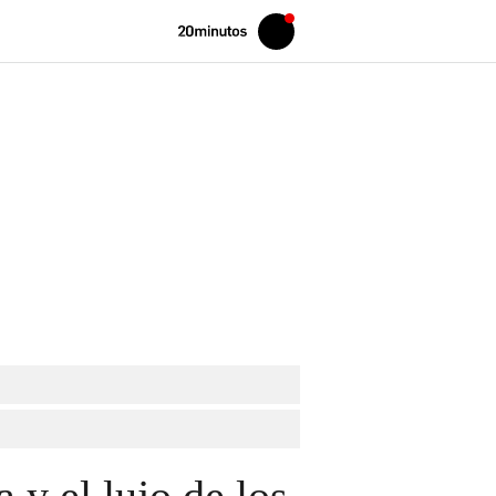
Volver
Iniciar
a
sesión
20MINUTOS.ES