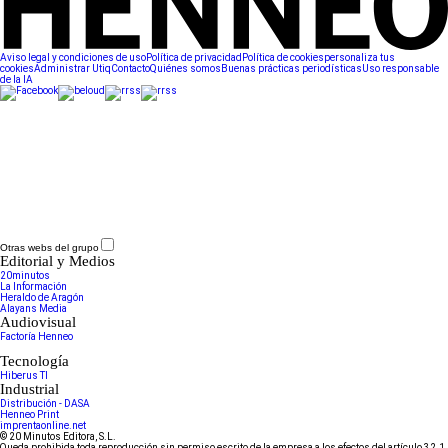
Aviso legal y condiciones de uso
Política de privacidad
Política de cookies
personaliza tus
cookies
Administrar Utiq
Contacto
Quiénes somos
Buenas prácticas periodísticas
Uso responsable
de la IA
Otras webs del grupo
Editorial y Medios
20minutos
La Información
Heraldo de Aragón
Alayans Media
Audiovisual
Factoría Henneo
Tecnología
Hiberus TI
Industrial
Distribución - DASA
Henneo Print
imprentaonline.net
© 20 Minutos Editora, S.L.
Queda prohibida toda reproducción sin permiso escrito de la empresa a los efectos del artículo 32.1,