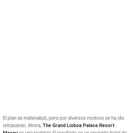
El plan se materializó, pero por diversos motivos se ha ido
retrasando. Ahora,
The Grand Lisboa Palace Resort
Macau
es una realidad. El resultado es un opulento hotel de