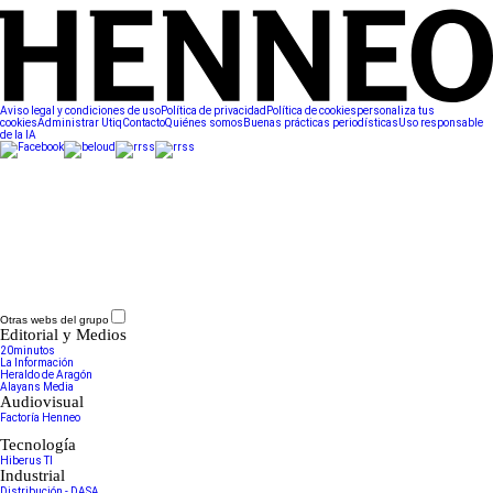
Aviso legal y condiciones de uso
Política de privacidad
Política de cookies
personaliza tus
cookies
Administrar Utiq
Contacto
Quiénes somos
Buenas prácticas periodísticas
Uso responsable
de la IA
Otras webs del grupo
Editorial y Medios
20minutos
La Información
Heraldo de Aragón
Alayans Media
Audiovisual
Factoría Henneo
Tecnología
Hiberus TI
Industrial
Distribución - DASA