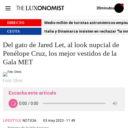
Volver
Iniciar
a
sesión
20MINUTOS.ES
DIRECTO
Medio millón de turistas astronómicos empiezan
CEUTA
Italia y Dinamarca insisten en rechazar "la i
Del gato de Jared Let, al look nupcial de
Penélope Cruz, los mejor vestidos de la
Gala MET
Foto: Gtres.
Escucha este artículo
LIFESTYLE
NOTICIA
03 may 2023 - 11:49