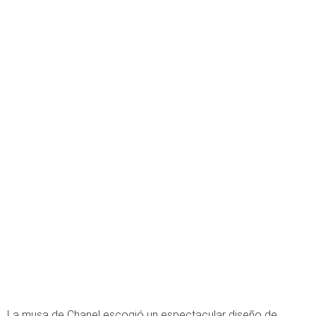
La musa de Chanel escogió un espectacular diseño de