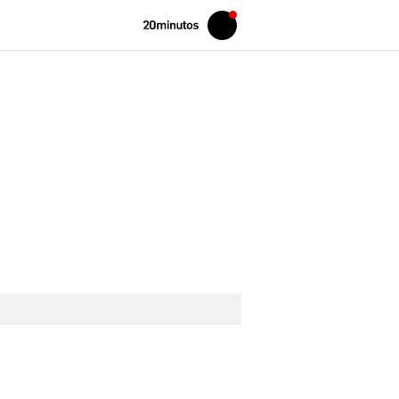
Volver
Iniciar
a
sesión
20MINUTOS.ES