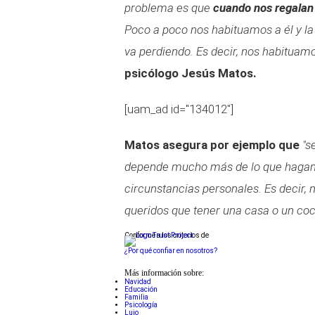
problema es que
cuando nos regalan 
Poco a poco nos habituamos a él y l
va perdiendo. Es decir, nos habituam
psicólogo Jesús Matos.
[uam_ad id="134012"]
Matos asegura por ejemplo que
"s
depende mucho más de lo que hagamos
circunstancias personales. Es decir
queridos que tener una casa o un co
Conforme a los criterios de
¿Por qué confiar en nosotros?
Más información sobre:
Navidad
Educación
Familia
Psicología
Lujo