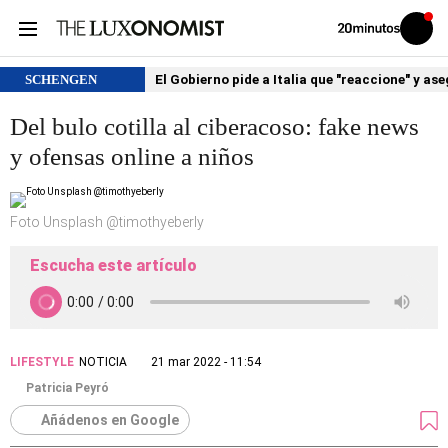
Volver
Iniciar
a
sesión
20MINUTOS.ES
SCHENGEN
El Gobierno pide a Italia que "reaccione" y as
Del bulo cotilla al ciberacoso: fake news
y ofensas online a niños
Foto Unsplash @timothyeberly
Escucha este artículo
LIFESTYLE
NOTICIA
21 mar 2022 - 11:54
Patricia Peyró
Añádenos en Google