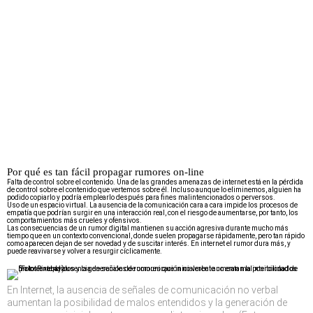
Por qué es tan fácil propagar rumores on-line
Falta de control sobre el contenido. Una de las grandes amenazas de internet está en la pérdida
de control sobre el contenido que vertemos sobre él. Incluso aunque lo eliminemos, alguien ha
podido copiarlo y podría emplearlo después para fines malintencionados o perversos.
Uso de un espacio virtual. La ausencia de la comunicación cara a cara impide los procesos de
empatía que podrían surgir en una interacción real, con el riesgo de aumentarse, por tanto, los
comportamientos más crueles y ofensivos.
Las consecuencias de un rumor digital mantienen su acción agresiva durante mucho más
tiempo que en un contexto convencional, donde suelen propagarse rápidamente, pero tan rápido
como aparecen dejan de ser novedad y de suscitar interés. En internet el rumor dura más, y
puede reavivarse y volver a resurgir cíclicamente.
En Internet, la ausencia de señales de comunicación no verbal
aumentan la posibilidad de malos entendidos y la generación de