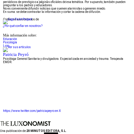
periódicos de prestigio o a páginas oficiales de esa temática. Por supuesto, también pueden
preguntar a los padres y educadores.
No es conveniente difundir noticias que suenen alarmistas o generen miedo.
En suma: se debe contrastar la información y cortar la cadena de difusión.
Conforme a los criterios de
¿Por qué confiar en nosotros?
Más información sobre:
Educación
Psicología
Lujo
Patricia Peyró
Psicóloga General Sanitaria y divulgadora. Especializada en ansiedad y trauma. Terapeuta
EMDR.
https://www.twitter.com/patriciapeyro en X
Una publicación de:
20 MINUTOS EDITORA, S.L.