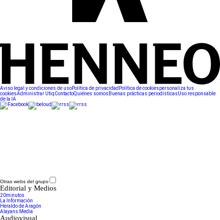
Aviso legal y condiciones de uso
Política de privacidad
Política de cookies
personaliza tus
cookies
Administrar Utiq
Contacto
Quiénes somos
Buenas prácticas periodísticas
Uso responsable
de la IA
Otras webs del grupo
Editorial y Medios
20minutos
La Información
Heraldo de Aragón
Alayans Media
Audiovisual