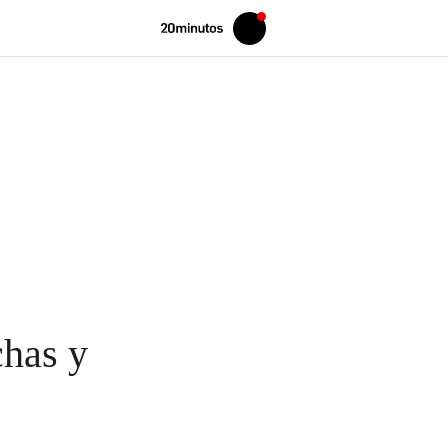
Volver
Iniciar
a
sesión
20MINUTOS.ES
chas y