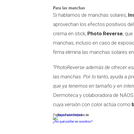
Para las manchas
Si hablamos de manchas solares,
In
aprovechan los efectos positivos del 
crema en stick,
Photo Reverse
, que
manchas, incluso en caso de exposici
firma elimina las manchas solares en
“PhotoReverse además de ofrecer esa
las manchas. Por lo tanto, ayuda a p
que ya tenemos en tamaño y en inten
Dermoteca y colaboradora de NAOS. 
cuya versión con color actúa como
b
Conforme a los criterios de
¿Por qué confiar en nosotros?