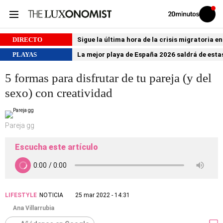
Volver
Iniciar
a
sesión
20MINUTOS.ES
DIRECTO
Sigue la última hora de la crisis migratoria e
PLAYAS
La mejor playa de España 2026 saldrá de estas
5 formas para disfrutar de tu pareja (y del
sexo) con creatividad
Pareja gg
Escucha este artículo
LIFESTYLE
NOTICIA
25 mar 2022 - 14:31
Ana Villarrubia