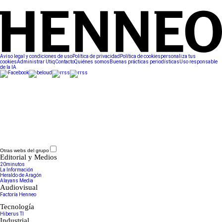
Aviso legal y condiciones de uso
Política de privacidad
Política de cookies
personaliza tus
cookies
Administrar Utiq
Contacto
Quiénes somos
Buenas prácticas periodísticas
Uso responsable
de la IA
Otras webs del grupo
Editorial y Medios
20minutos
La Información
Heraldo de Aragón
Alayans Media
Audiovisual
Factoría Henneo
Tecnología
Hiberus TI
Industrial