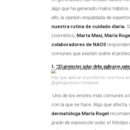
algo que ha generado malos hábitos af
ello, la opinión respaldada de expert
nuestra rutina de cuidado diaria.
S
cosmético,
Marta Masi, María Roge
colaboradores de NAOS
responden 
comunes que existen sobre el protect
1. “El protector solar debe aplicarse ante
Hay que aplicar el protector una hora ant
@glenjjackson Unsplash.
Uno de los errores más comunes a la 
con la que se hace. Algo que afecta, 
dermatóloga María Rogel
recomiend
grado de exposición solar, el fototipo 