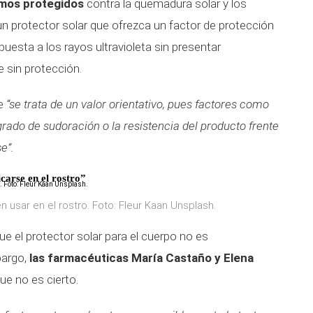
emos protegidos
contra la quemadura solar y los
 un protector solar que ofrezca un factor de protección
xpuesta a los rayos ultravioleta sin presentar
sin protección.
ue
“se trata de un valor orientativo, pues factores como
el grado de sudoración o la resistencia del producto frente
e”.
icarse en el rostro”
 usar en el rostro. Foto: Fleur Kaan Unsplash.
e el protector solar para el cuerpo no es
bargo,
las farmacéuticas
María Castaño y Elena
ue no es cierto.