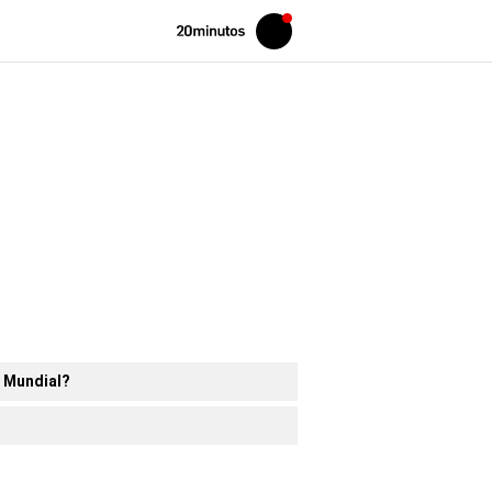
Volver
Iniciar
a
sesión
20MINUTOS.ES
l Mundial?