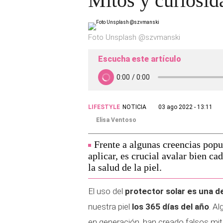
Mitos y curiosida
Foto Unsplash @szvmanski
Escucha este artículo
LIFESTYLE
NOTICIA
03 ago 2022 - 13:11
Elisa Ventoso
Frente a algunas creencias pop
aplicar, es crucial avalar bien c
la salud de la piel.
El uso del
protector solar es una d
nuestra piel
los 365 días del año
. A
en generación, han creado falsos mit