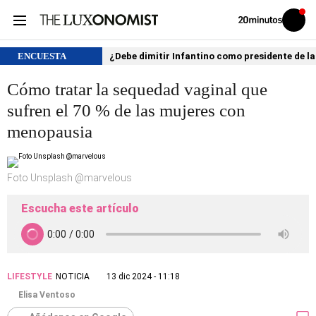
Volver
Iniciar
a
sesión
20MINUTOS.ES
ENCUESTA
¿Debe dimitir Infantino como presidente de la
Cómo tratar la sequedad vaginal que
sufren el 70 % de las mujeres con
menopausia
Foto Unsplash @marvelous
Escucha este artículo
LIFESTYLE
NOTICIA
13 dic 2024 - 11:18
Elisa Ventoso