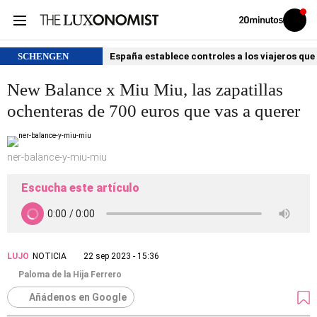
Volver
Iniciar
a
sesión
20MINUTOS.ES
SCHENGEN
España establece controles a los viajeros que 
New Balance x Miu Miu, las zapatillas
ochenteras de 700 euros que vas a querer
ner-balance-y-miu-miu
Escucha este artículo
LUJO
NOTICIA
22 sep 2023 - 15:36
Paloma de la Hija Ferrero
Añádenos en Google