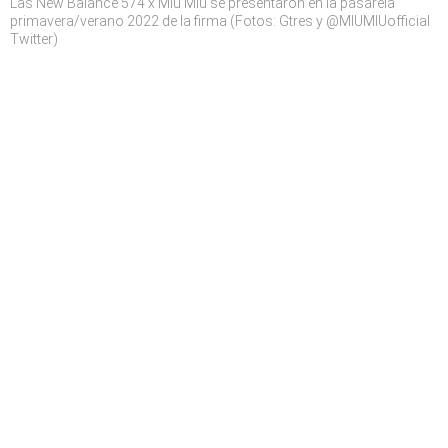
Las New Balance 574 x Miu Miu se presentaron en la pasarela
primavera/verano 2022 de la firma (Fotos: Gtres y @MIUMIUofficial
Twitter)