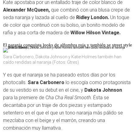
Kate apostaba por un entallado traje de color blanco de
Alexander McQueen,
que combinó con una blusa crepe de
seda naranja y lazada al cuello de
Ridley London.
Un toque
de color que continuó con su bolso, un bonito modelo de
rafia y asa corta de madera de
Willow Hilson Vintage.
El naranja conquista looks de alfombra roja y también se street style
Sara Carbonero, Dakota Johnson y Katie Holmes también han
caído rendidas al naranja (Fotos: Gtres)
Y es que el naranja se ha paseado estos días por los
photocalls.
Sara Carbonero
lo escogía como protagonista
de su vestido en su debut en el cine, y
Dakota Johnson
para la premiere de C
ha Cha Real Smooth
. Ésta se
decantaba por un traje de dos piezas y estampado
setentero en el que el que un tono naranja más pálido se
mezclaba con el beige y el marrón, creando una
combinación muy llamativa.