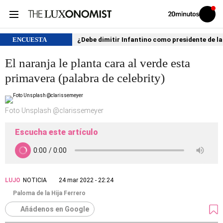
Volver
Iniciar
a
sesión
20MINUTOS.ES
ENCUESTA
¿Debe dimitir Infantino como presidente de la
El naranja le planta cara al verde esta
primavera (palabra de celebrity)
Foto Unsplash @clarissemeyer
Escucha este artículo
LUJO
NOTICIA
24 mar 2022 - 22:24
Paloma de la Hija Ferrero
Añádenos en Google