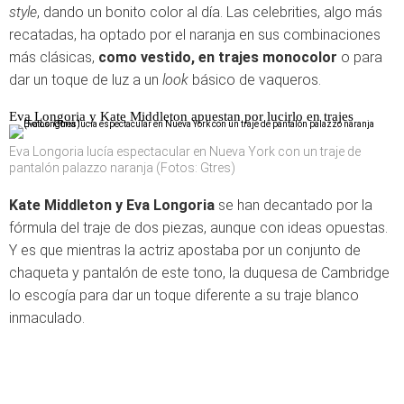
style
, dando un bonito color al día. Las celebrities, algo más
recatadas, ha optado por el naranja en sus combinaciones
más clásicas,
como vestido, en trajes monocolor
o para
dar un toque de luz a un
look
básico de vaqueros.
Eva Longoria y Kate Middleton apuestan por lucirlo en trajes
Eva Longoria lucía espectacular en Nueva York con un traje de
pantalón palazzo naranja (Fotos: Gtres)
Kate Middleton y Eva Longoria
se han decantado por la
fórmula del traje de dos piezas, aunque con ideas opuestas.
Y es que mientras la actriz apostaba por un conjunto de
chaqueta y pantalón de este tono, la duquesa de Cambridge
lo escogía para dar un toque diferente a su traje blanco
inmaculado.