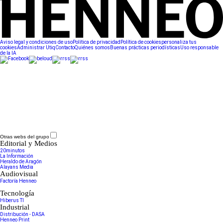
Aviso legal y condiciones de uso
Política de privacidad
Política de cookies
personaliza tus
cookies
Administrar Utiq
Contacto
Quiénes somos
Buenas prácticas periodísticas
Uso responsable
de la IA
Otras webs del grupo
Editorial y Medios
20minutos
La Información
Heraldo de Aragón
Alayans Media
Audiovisual
Factoría Henneo
Tecnología
Hiberus TI
Industrial
Distribución - DASA
Henneo Print