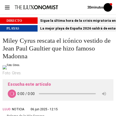
Volver
Iniciar
a
sesión
20MINUTOS.ES
DIRECTO
Sigue la última hora de la crisis migratoria e
PLAYAS
La mejor playa de España 2026 saldrá de estas
Miley Cyrus rescata el icónico vestido de
Jean Paul Gaultier que hizo famoso
Madonna
Foto: Gtres.
Escucha este artículo
LUJO
NOTICIA
06 jun 2025 - 12:15