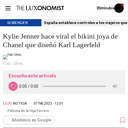
Volver
Iniciar
a
sesión
20MINUTOS.ES
SCHENGEN
España establece controles a los viajeros que 
Kylie Jenner hace viral el bikini joya de
Chanel que diseñó Karl Lagerfeld
Foto: Gtres.
Escucha este artículo
LUJO
NOTICIA
07 feb 2023 - 12:01
Paloma de la Hija Ferrero
Añádenos en Google