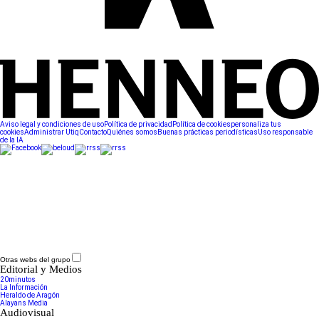
Aviso legal y condiciones de uso
Política de privacidad
Política de cookies
personaliza tus
cookies
Administrar Utiq
Contacto
Quiénes somos
Buenas prácticas periodísticas
Uso responsable
de la IA
Otras webs del grupo
Editorial y Medios
20minutos
La Información
Heraldo de Aragón
Alayans Media
Audiovisual